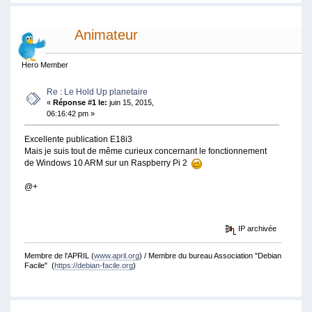
Animateur
Hero Member
Re : Le Hold Up planetaire
«
Réponse #1 le:
juin 15, 2015,
06:16:42 pm »
Excellente publication E18i3
Mais je suis tout de même curieux concernant le fonctionnement
de Windows 10 ARM sur un Raspberry Pi 2
@+
IP archivée
Membre de l'APRIL (
www.april.org
) / Membre du bureau Association "Debian
Facile" (
https://debian-facile.org
)