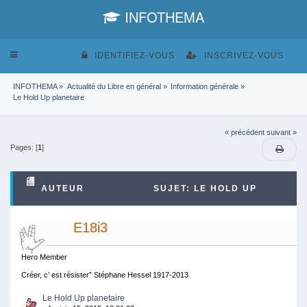
INFOTHEMA
Toggle
IDENTIFIEZ-VOUS
INSCRIVEZ-VOUS
navigation
INFOTHEMA
»
Actualité du Libre en général
»
Information générale
»
Le Hold Up planetaire
« précédent
suivant »
Pages: [
1
]
AUTEUR
SUJET: LE HOLD UP
PLANETAIRE (LU 4182 FOIS)
E18i3
Hero Member
Créer, c’ est résister” Stéphane Hessel 1917-2013
Le Hold Up planetaire