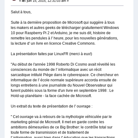
«
le:
juin 15, 2015, 12:31:03 am »
Salut à tous,
Suite à la dernière proposition de Microsoft qui suggère à tous
les makers et autres geeks de télécharger gratuitement Windows
10 pour Raspberry Pi 2 et Arduino, je me suis dit, histoire de
remettre les pendules à l' heure, pour les nouvelles générations,
la lecture d' un livre en licence Creative Commons.
La présentation faites par LinuxFR (merci à eux!)
"Au début de l'année 1998 Roberto Di Cosmo avait réveillé les
consciences du monde de l' informatique avec un récit
sarcastique intitulé Piège dans le cyberespace. Ce chercheur en
informatique de l' école normale supérieure accorda ensuite de
longs entretiens à une journaliste du Nouvel Observateur qui
furent publiés sous la forme d'un livre en septembre 1998 : Le
Hold-up planétaire - la face cachée de Microsoft.
Un extrait du texte de présentation de l' ouvrage :
" Cet ouvrage va à rebours de la mythologie véhiculée par le
marketing génial de Microsoft. Il met en garde contre les
ambitions démesurées de ce Big Brother: le contrôle total sur
toute forme de transmission et de traitement de
l' information, aussi bien dans l' éducation que les transactions