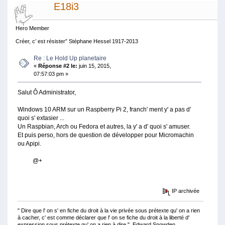
E18i3
Hero Member
Créer, c’ est résister” Stéphane Hessel 1917-2013
Re : Le Hold Up planetaire
«
Réponse #2 le:
juin 15, 2015,
07:57:03 pm »
Salut Ô Administrator,
Windows 10 ARM sur un Raspberry Pi 2, franch' ment y' a pas d'
quoi s' extasier ...
Un Raspbian, Arch ou Fedora et autres, la y' a d' quoi s' amuser.
Et puis perso, hors de question de développer pour Micromachin
ou Apipi.
@+
IP archivée
" Dire que l' on s' en fiche du droit à la vie privée sous prétexte qu' on a rien
à cacher, c' est comme déclarer que l' on se fiche du droit à la liberté d'
expression sous prétexte qu' on a rien à dire." Edward Snowden.