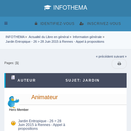
INFOTHEMA
Toggle
IDENTIFIEZ-VOUS
INSCRIVEZ-VOUS
navigation
INFOTHEMA
»
Actualité du Libre en général
»
Information générale
»
Jardin Entropique - 26 > 28 Juin 2015 à Rennes - Appel à propositions
« précédent
suivant »
Pages: [
1
]
AUTEUR
SUJET: JARDIN
ENTROPIQUE - 26 > 28 JUIN 2015 À RENNES -
Animateur
APPEL À PROPOSITIONS (LU 3610 FOIS)
Hero Member
Jardin Entropique - 26 > 28
Juin 2015 à Rennes - Appel à
propositions