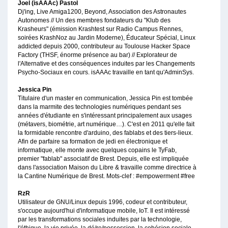
Joel (isAAAc) Pastol
Dj'ing, Live Amiga1200, Beyond, Association des Astronautes
Autonomes // Un des membres fondateurs du "Klub des
Krasheurs" (émission Krashtest sur Radio Campus Rennes,
soirées KrashNoz au Jardin Moderne), Éducateur Spécial, Linux
addicted depuis 2000, contributeur au Toulouse Hacker Space
Factory (THSF, énorme présence au bar) // Explorateur de
l'Alternative et des conséquences induites par les Changements
Psycho-Sociaux en cours. isAAAc travaille en tant qu'AdminSys.
Jessica Pin
Titulaire d'un master en communication, Jessica Pin est tombée
dans la marmite des technologies numériques pendant ses
années d'étudiante en s'intéressant principalement aux usages
(métavers, biométrie, art numérique…). C'est en 2011 qu'elle fait
la formidable rencontre d'arduino, des fablabs et des tiers-lieux.
Afin de parfaire sa formation de jedi en électronique et
informatique, elle monte avec quelques copains le TyFab,
premier "fablab" associatif de Brest. Depuis, elle est impliquée
dans l'association Maison du Libre & travaille comme directrice à
la Cantine Numérique de Brest. Mots-clef : #empowerment #free
RzR
Utilisateur de GNU/Linux depuis 1996, codeur et contributeur,
s'occupe aujourd'hui d'informatique mobile, IoT. Il est intéressé
par les transformations sociales induites par la technologie,
l'éthique, la vie privée, la dé/re/possession, la cohésion sociale