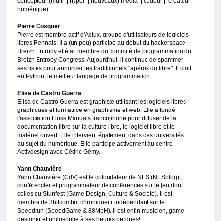
concepteur (multi || hyper || nouveaux) média || codeur || créateur
numérique).
Pierre Cosquer
Pierre est membre actif d'Actux, groupe d'utilisateurs de logiciels
libres Rennais. Il a (un peu) participé au début du hackerspace
Breizh Entropy et était membre du commité de programmation du
Breizh Entropy Congress. Aujourd'hui, il continue de spammer
ses listes pour annoncer les traditionnels "apéros du libre". Il croit
en Python, le meilleur langage de programmation.
Elisa de Castro Guerra
Elisa de Castro Guerra est graphiste utilisant les logiciels libres
graphiques et formatrice en graphisme et web. Elle a fondé
l'association Floss Manuals francophone pour diffuser de la
documentation libre sur la culture libre, le logiciel libre et le
matériel ouvert. Elle intervient également dans des universités
au sujet du numérique. Elle participe activement au centre
Activdesign avec Cédric Gémy.
Yann Chauvière
Yann Chauvière (CdV) est le cofondateur de NES (NESblog),
conférencier et programmateur de conférences sur le jeu dont
celles du Stunfest (Game Design, Culture & Société). Il est
membre de 3hitcombo, chroniqueur indépendant sur le
Speedrun (SpeedGame & 88MpH). Il est enfin musicien, game
designer et philosophe à ses heures perdues!