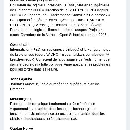
Francois Xavier (FX) GUIDET
Utilisateur de logiciels libres depuis 1996, Master en Ingénierie
des Télécoms 2000 // Direction de la SSLL FACTORFX depuis
2001 // Co-Fondateur du Hackerspace Granvillais Goldorhack //
Participation à différents évents (What the Hack!, HAR, OHM,
DEFCON 18…). A enseigné Rennes 1 Linux/Sécurité/Voip.
Promoteur des logiciels libres et de leurs usages. Projet en
cours: Ouverture de la Manche Open School septembre 2015.
Gwenchlan
Informaticien (Ph.D. en systèmes distribués) et fervent promoteur
de la vie privée (opère WIDROP & gozmail.bzh, contributeur @
breizh-entropy). Conscient de la puissance de l'outil numérique
dans le cadre de la lutte politique. Aime abstraire les problèmes
pour les tordre dans sa réalité.
John Lejeune
Jardinier amateur, École européenne supérieure d'art de
Bretagne.
Metallurgeek
Docteur en informatique fondamentale. Je m'intéresse
vaguement à la manière dont les objets technologiques
fonctionnent. Je m'intéresse beaucoup à la manière dont les
objets technologiques ne fonctionnent pas.
Gaetan Hervé