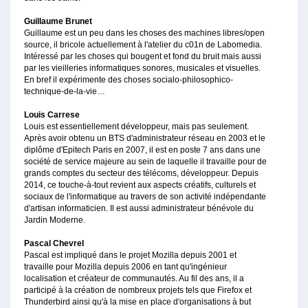
Guillaume Brunet
Guillaume est un peu dans les choses des machines libres/open
source, il bricole actuellement à l'atelier du c01n de Labomedia.
Intéressé par les choses qui bougent et fond du bruit mais aussi
par les vieilleries informatiques sonores, musicales et visuelles.
En bref il expérimente des choses socialo-philosophico-
technique-de-la-vie…
Louis Carrese
Louis est essentiellement développeur, mais pas seulement.
Après avoir obtenu un BTS d'administrateur réseau en 2003 et le
diplôme d'Epitech Paris en 2007, il est en poste 7 ans dans une
société de service majeure au sein de laquelle il travaille pour de
grands comptes du secteur des télécoms, développeur. Depuis
2014, ce touche-à-tout revient aux aspects créatifs, culturels et
sociaux de l'informatique au travers de son activité indépendante
d'artisan informaticien. Il est aussi administrateur bénévole du
Jardin Moderne.
Pascal Chevrel
Pascal est impliqué dans le projet Mozilla depuis 2001 et
travaille pour Mozilla depuis 2006 en tant qu'ingénieur
localisation et créateur de communautés. Au fil des ans, il a
participé à la création de nombreux projets tels que Firefox et
Thunderbird ainsi qu'à la mise en place d'organisations à but