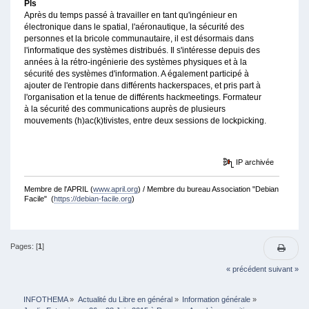
Pls
Après du temps passé à travailler en tant qu'ingénieur en
électronique dans le spatial, l'aéronautique, la sécurité des
personnes et la bricole communautaire, il est désormais dans
l'informatique des systèmes distribués. Il s'intéresse depuis des
années à la rétro-ingénierie des systèmes physiques et à la
sécurité des systèmes d'information. A également participé à
ajouter de l'entropie dans différents hackerspaces, et pris part à
l'organisation et la tenue de différents hackmeetings. Formateur
à la sécurité des communications auprès de plusieurs
mouvements (h)ac(k)tivistes, entre deux sessions de lockpicking.
IP archivée
Membre de l'APRIL (
www.april.org
) / Membre du bureau Association "Debian
Facile" (
https://debian-facile.org
)
Pages: [
1
]
« précédent
suivant »
INFOTHEMA
»
Actualité du Libre en général
»
Information générale
»