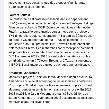
mouvements sociaux ainsi que des groupes d'immigrants,
d'adolescents et de femmes.
Laurent Toutain
Laurent Toutain est professeur associé dans le département
RSM (réseau, sécurité, multimédia) à Télécom Bretagne. Il dirige
l'équipe de recherche OCIF (Objets communicants Internet du
Futur). Il a travaillé pendant plusieurs années sur le protocole
IPv6 (intégration, auto-configuration…). Il a participé à la création
du groupe G6 qui regroupe depuis 1995 les chercheurs et
industriels autour du protocole IPv6. Il travaille maintenant sur
l'Internet des Objets. Ces recherches concernent principalement
les protocoles et les architectures spécifiques aux besoins de
l'IoT. Il a géré de 2011 à 2015 le centre de compétence sur les
smart grid commun à Télécom Bretagne, à Texas Instruments et
à ITRON. Il est l'auteur de plusieurs ouvrages sur les réseaux.
Amandine Vandermeir
Médiatrice projets au sein du Jardin Moderne depuis avril 2014,
Amandine accueille et accompagne les associations porteuses
d'un projet culturel et organise les événements propres du Jardin
Moderne, centrés essentiellement sur la scène locale. En 2012,
2013 et 2014, le Jardin Moderne a organisé trois éditions du
Jardin Numérique, un événement dédié aux pratiques artistiques
créatives et aux initiatives libres.