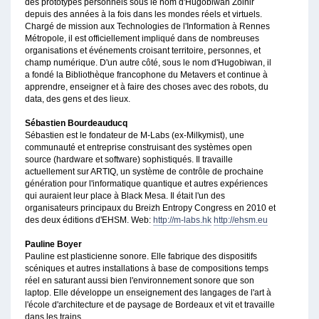
des prototypes personnels sous le nom d'Hugobiwan Zolnir
depuis des années à la fois dans les mondes réels et virtuels.
Chargé de mission aux Technologies de l'Information à Rennes
Métropole, il est officiellement impliqué dans de nombreuses
organisations et événements croisant territoire, personnes, et
champ numérique. D'un autre côté, sous le nom d'Hugobiwan, il
a fondé la Bibliothèque francophone du Metavers et continue à
apprendre, enseigner et à faire des choses avec des robots, du
data, des gens et des lieux.
Sébastien Bourdeauducq
Sébastien est le fondateur de M-Labs (ex-Milkymist), une
communauté et entreprise construisant des systèmes open
source (hardware et software) sophistiqués. Il travaille
actuellement sur ARTIQ, un système de contrôle de prochaine
génération pour l'informatique quantique et autres expériences
qui auraient leur place à Black Mesa. Il était l'un des
organisateurs principaux du Breizh Entropy Congress en 2010 et
des deux éditions d'EHSM. Web:
http://m-labs.hk
http://ehsm.eu
Pauline Boyer
Pauline est plasticienne sonore. Elle fabrique des dispositifs
scéniques et autres installations à base de compositions temps
réel en saturant aussi bien l'environnement sonore que son
laptop. Elle développe un enseignement des langages de l'art à
l'école d'architecture et de paysage de Bordeaux et vit et travaille
dans les trains.