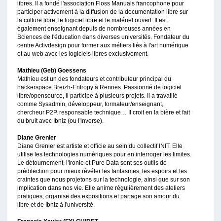
libres. Il a fondé l'association Floss Manuals francophone pour
participer activement à la diffusion de la documentation libre sur
la culture libre, le logiciel libre et le matériel ouvert. Il est
également enseignant depuis de nombreuses années en
Sciences de l'éducation dans diverses universités. Fondateur du
centre Activdesign pour former aux métiers liés à l'art numérique
et au web avec les logiciels libres exclusivement.
Mathieu (Geb) Goessens
Mathieu est un des fondateurs et contributeur principal du
hackerspace Breizh-Entropy à Rennes. Passionné de logiciel
libre/opensource, il participe à plusieurs projets. Il a travaillé
comme Sysadmin, développeur, formateur/enseignant,
chercheur P2P, responsable technique… Il croit en la bière et fait
du bruit avec Ibniz (ou l'inverse).
Diane Grenier
Diane Grenier est artiste et officie au sein du collectif INIT. Elle
utilise les technologies numériques pour en interroger les limites.
Le détournement, l'ironie et Pure Data sont ses outils de
prédilection pour mieux révéler les fantasmes, les espoirs et les
craintes que nous projetons sur la technologie, ainsi que sur son
implication dans nos vie. Elle anime régulièrement des ateliers
pratiques, organise des expositions et partage son amour du
libre et de Ibniz à l'université.