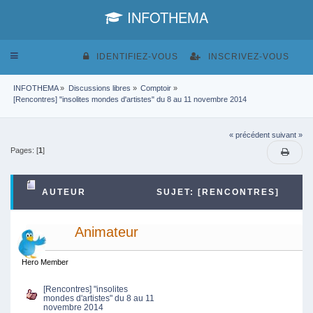
INFOTHEMA
Toggle
IDENTIFIEZ-VOUS
INSCRIVEZ-VOUS
navigation
INFOTHEMA
»
Discussions libres
»
Comptoir
»
[Rencontres] "insolites mondes d'artistes" du 8 au 11 novembre 2014
« précédent
suivant »
Pages: [
1
]
AUTEUR
SUJET: [RENCONTRES]
"INSOLITES MONDES D'ARTISTES" DU 8 AU 11
Animateur
NOVEMBRE 2014 (LU 4133 FOIS)
Hero Member
[Rencontres] "insolites
mondes d'artistes" du 8 au 11
novembre 2014