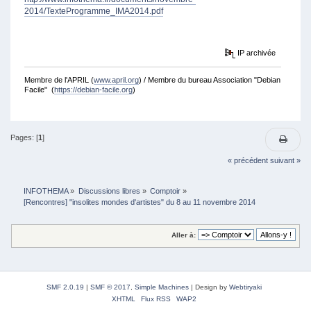
2014/TexteProgramme_IMA2014.pdf
IP archivée
Membre de l'APRIL (
www.april.org
) / Membre du bureau Association "Debian
Facile" (
https://debian-facile.org
)
Pages: [
1
]
« précédent
suivant »
INFOTHEMA
»
Discussions libres
»
Comptoir
»
[Rencontres] "insolites mondes d'artistes" du 8 au 11 novembre 2014
Aller à:
SMF 2.0.19
|
SMF © 2017
,
Simple Machines
|
Design by
Webtiryaki
XHTML
Flux RSS
WAP2