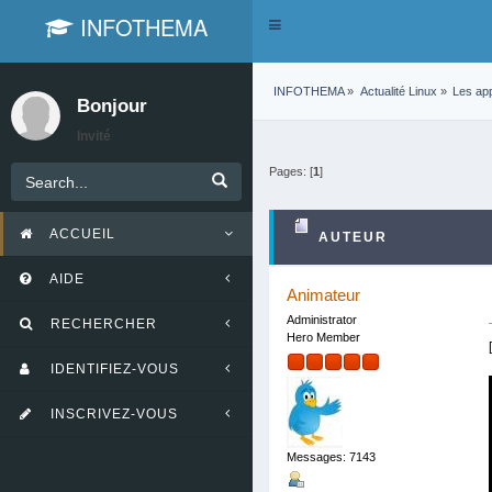
INFOTHEMA
Toggle
navigation
INFOTHEMA
»
Actualité Linux
»
Les app
Bonjour
Invité
Pages: [
1
]
ACCUEIL
AUTEUR
AIDE
Animateur
Administrator
RECHERCHER
Hero Member
IDENTIFIEZ-VOUS
INSCRIVEZ-VOUS
Messages: 7143