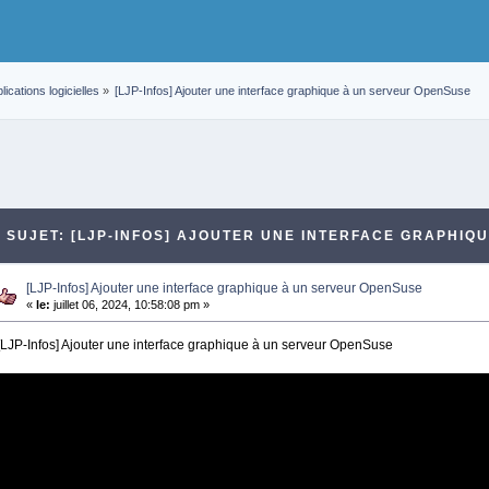
lications logicielles
»
[LJP-Infos] Ajouter une interface graphique à un serveur OpenSuse
SUJET: [LJP-INFOS] AJOUTER UNE INTERFACE GRAPHIQU
[LJP-Infos] Ajouter une interface graphique à un serveur OpenSuse
«
le:
juillet 06, 2024, 10:58:08 pm »
[LJP-Infos] Ajouter une interface graphique à un serveur OpenSuse