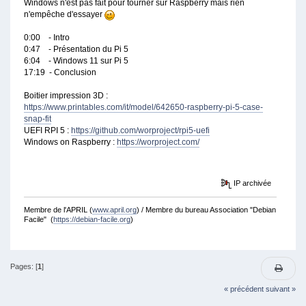
Windows n'est pas fait pour tourner sur Raspberry mais rien
n'empêche d'essayer
0:00 - Intro
0:47 - Présentation du Pi 5
6:04 - Windows 11 sur Pi 5
17:19 - Conclusion
Boitier impression 3D :
https://www.printables.com/it/model/642650-raspberry-pi-5-case-
snap-fit
UEFI RPI 5 :
https://github.com/worproject/rpi5-uefi
Windows on Raspberry :
https://worproject.com/
IP archivée
Membre de l'APRIL (
www.april.org
) / Membre du bureau Association "Debian
Facile" (
https://debian-facile.org
)
Pages: [
1
]
« précédent
suivant »