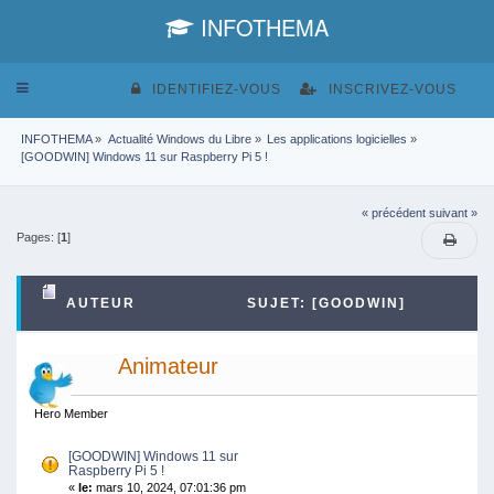
INFOTHEMA
Toggle
IDENTIFIEZ-VOUS
INSCRIVEZ-VOUS
navigation
INFOTHEMA
»
Actualité Windows du Libre
»
Les applications logicielles
»
[GOODWIN] Windows 11 sur Raspberry Pi 5 !
« précédent
suivant »
Pages: [
1
]
AUTEUR
SUJET: [GOODWIN]
WINDOWS 11 SUR RASPBERRY PI 5 ! (LU 3152
Animateur
FOIS)
Hero Member
[GOODWIN] Windows 11 sur
Raspberry Pi 5 !
«
le:
mars 10, 2024, 07:01:36 pm