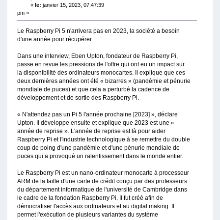
«
le:
janvier 15, 2023, 07:47:39
pm »
Le Raspberry Pi 5 n'arrivera pas en 2023, la société a besoin
d'une année pour récupérer
Dans une interview, Eben Upton, fondateur de Raspberry Pi,
passe en revue les pressions de l'offre qui ont eu un impact sur
la disponibilité des ordinateurs monocartes. Il explique que ces
deux dernières années ont été « bizarres » (pandémie et pénurie
mondiale de puces) et que cela a perturbé la cadence de
développement et de sortie des Raspberry Pi.
« N'attendez pas un Pi 5 l'année prochaine [2023] », déclare
Upton. Il développe ensuite et explique que 2023 est une «
année de reprise ». L'année de reprise est là pour aider
Raspberry Pi et l'industrie technologique à se remettre du double
coup de poing d'une pandémie et d'une pénurie mondiale de
puces qui a provoqué un ralentissement dans le monde entier.
Le Raspberry Pi est un nano-ordinateur monocarte à processeur
ARM de la taille d'une carte de crédit conçu par des professeurs
du département informatique de l'université de Cambridge dans
le cadre de la fondation Raspberry Pi. Il fut créé afin de
démocratiser l'accès aux ordinateurs et au digital making. Il
permet l'exécution de plusieurs variantes du système