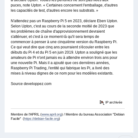
puces, note Upton. « Certaines concernent l'emballage, d'autres
les capacités de test, d'autres encore les substrats. »
N'attendez pas un Raspberry Pi 5 en 2023, déclare Eben Upton.
Selon Upton, c'est au cours de la seconde moitié de 2023 que
les problèmes de chaîne d'approvisionnement devraient
s'atténuer, et c'est à ce moment-là qu'il sera temps de
commencer à penser à une cinquième version du Raspberry Pi.
Ce qui veut dire que cinq ans pourraient s'écouler entre les
débuts du Pi 4 et du Pi 5 en juin 2019. Upton a souligné que les
amateurs de Pi n'ont jamais eu à attendre environ trois ans pour
une nouvelle Pi. Mais il a ajouté que ces dernières années,
Raspberry Pi Trading, l'entité qui fabrique les Pi, a livré des
mises à niveau dignes de ce nom pour les modèles existants.
Source developpez.com
IP archivée
Membre de l'APRIL (
www.april.org
) / Membre du bureau Association "Debian
Facile" (
https://debian-facile.org
)