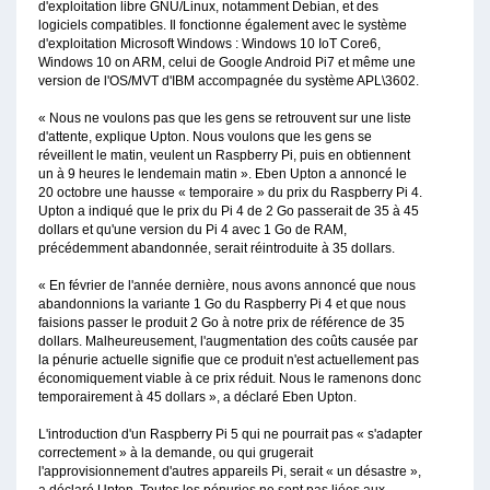
d'exploitation libre GNU/Linux, notamment Debian, et des
logiciels compatibles. Il fonctionne également avec le système
d'exploitation Microsoft Windows : Windows 10 IoT Core6,
Windows 10 on ARM, celui de Google Android Pi7 et même une
version de l'OS/MVT d'IBM accompagnée du système APL\3602.
« Nous ne voulons pas que les gens se retrouvent sur une liste
d'attente, explique Upton. Nous voulons que les gens se
réveillent le matin, veulent un Raspberry Pi, puis en obtiennent
un à 9 heures le lendemain matin ». Eben Upton a annoncé le
20 octobre une hausse « temporaire » du prix du Raspberry Pi 4.
Upton a indiqué que le prix du Pi 4 de 2 Go passerait de 35 à 45
dollars et qu'une version du Pi 4 avec 1 Go de RAM,
précédemment abandonnée, serait réintroduite à 35 dollars.
« En février de l'année dernière, nous avons annoncé que nous
abandonnions la variante 1 Go du Raspberry Pi 4 et que nous
faisions passer le produit 2 Go à notre prix de référence de 35
dollars. Malheureusement, l'augmentation des coûts causée par
la pénurie actuelle signifie que ce produit n'est actuellement pas
économiquement viable à ce prix réduit. Nous le ramenons donc
temporairement à 45 dollars », a déclaré Eben Upton.
L'introduction d'un Raspberry Pi 5 qui ne pourrait pas « s'adapter
correctement » à la demande, ou qui grugerait
l'approvisionnement d'autres appareils Pi, serait « un désastre »,
a déclaré Upton. Toutes les pénuries ne sont pas liées aux