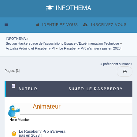
INFOTHEMA
Toggle
IDENTIFIEZ-VOUS
INSCRIVEZ-VOUS
navigation
INFOTHEMA
»
Section Hackerspace de l'association / Espace d'Expérimentation Technique
»
Actualité Arduino et Raspberry PI
»
Le Raspberry Pi 5 n'arrivera pas en 2023 !
« précédent
suivant »
Pages: [
1
]
AUTEUR
SUJET: LE RASPBERRY
PI 5 N'ARRIVERA PAS EN 2023 ! (LU 3518 FOIS)
Animateur
Hero Member
Le Raspberry Pi 5 n'arrivera
pas en 2023 !