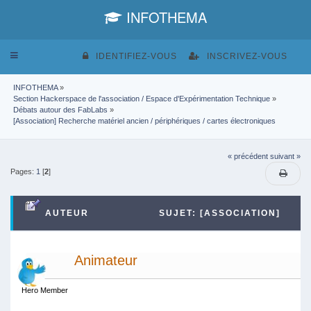
INFOTHEMA
Toggle
IDENTIFIEZ-VOUS
INSCRIVEZ-VOUS
navigation
INFOTHEMA
»
Section Hackerspace de l'association / Espace d'Expérimentation Technique
»
Débats autour des FabLabs
»
[Association] Recherche matériel ancien / périphériques / cartes électroniques 
« précédent
suivant »
Pages:
1
[
2
]
AUTEUR
SUJET: [ASSOCIATION]
RECHERCHE MATÉRIEL ANCIEN / PÉRIPHÉRIQUES
Animateur
/ CARTES ÉLECTRONIQUES (LU 63512 FOIS)
Hero Member