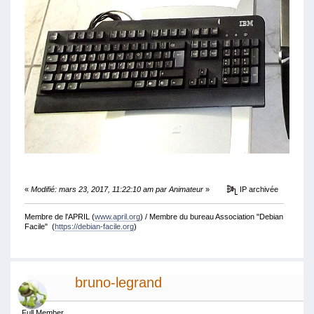
«
Modifié: mars 23, 2017, 11:22:10 am par Animateur
»
IP archivée
Membre de l'APRIL (
www.april.org
) / Membre du bureau Association "Debian
Facile" (
https://debian-facile.org
)
bruno-legrand
Full Member