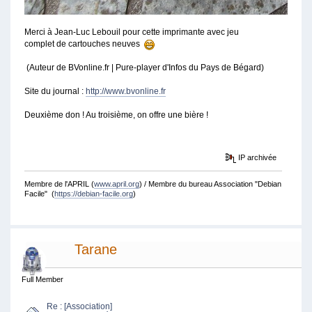
Merci à Jean-Luc Lebouil pour cette imprimante avec jeu
complet de cartouches neuves
(Auteur de BVonline.fr | Pure-player d'Infos du Pays de Bégard)
Site du journal :
http://www.bvonline.fr
Deuxième don ! Au troisième, on offre une bière !
IP archivée
Membre de l'APRIL (
www.april.org
) / Membre du bureau Association "Debian
Facile" (
https://debian-facile.org
)
Tarane
Full Member
Re : [Association]