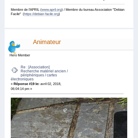
Membre de l'APRIL (
www.april.org
) / Membre du bureau Association "Debian
Facile" (
https://debian-facile.org
)
Animateur
Hero Member
Re : [Association]
Recherche matériel ancien /
périphériques / cartes
électroniques
«
Réponse #19 le:
avril 02, 2018,
06:04:14 pm »