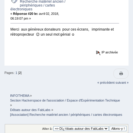
Recherche matériel ancien /
périphériques / cartes
électroniques
«
Réponse #20 le:
avril 02, 2018,
06:19:07 pm »
Merci aux généreux donateurs pour ces écrans, imprimante et
rétroprojecteur 😉 un seul mot génial ☺
IP archivée
Pages:
1
[
2
]
« précédent
suivant »
INFOTHEMA
»
Section Hackerspace de l'association / Espace d'Expérimentation Technique
»
Débats autour des FabLabs
»
[Association] Recherche matériel ancien / périphériques / cartes électroniques 
Aller à: