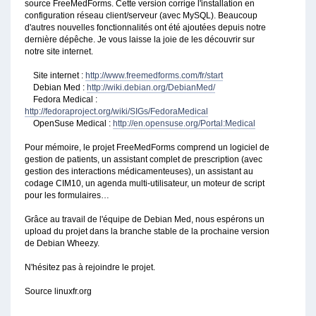
source FreeMedForms. Cette version corrige l'installation en
configuration réseau client/serveur (avec MySQL). Beaucoup
d'autres nouvelles fonctionnalités ont été ajoutées depuis notre
dernière dépêche. Je vous laisse la joie de les découvrir sur
notre site internet.
Site internet :
http://www.freemedforms.com/fr/start
Debian Med :
http://wiki.debian.org/DebianMed/
Fedora Medical :
http://fedoraproject.org/wiki/SIGs/FedoraMedical
OpenSuse Medical :
http://en.opensuse.org/Portal:Medical
Pour mémoire, le projet FreeMedForms comprend un logiciel de
gestion de patients, un assistant complet de prescription (avec
gestion des interactions médicamenteuses), un assistant au
codage CIM10, un agenda multi-utilisateur, un moteur de script
pour les formulaires…
Grâce au travail de l'équipe de Debian Med, nous espérons un
upload du projet dans la branche stable de la prochaine version
de Debian Wheezy.
N'hésitez pas à rejoindre le projet.
Source linuxfr.org