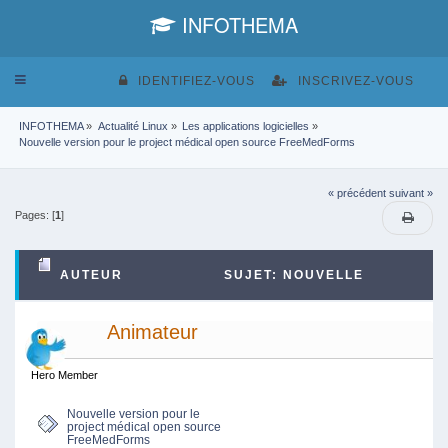
INFOTHEMA
Toggle
IDENTIFIEZ-VOUS
INSCRIVEZ-VOUS
navigation
INFOTHEMA
»
Actualité Linux
»
Les applications logicielles
»
Nouvelle version pour le project médical open source FreeMedForms
« précédent
suivant »
Pages: [
1
]
AUTEUR
SUJET: NOUVELLE
VERSION POUR LE PROJECT MÉDICAL OPEN
Animateur
SOURCE FREEMEDFORMS (LU 7083 FOIS)
Hero Member
Nouvelle version pour le
project médical open source
FreeMedForms