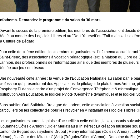
Infothema. Demandez le programme du salon du 30 mars
Devant le succès de la première édition, les membres de l’association ont décidé 
dédié au monde des Logiciels Libres et au "Do It Yourself"ou "Fait-main ». Il se d
la Culture de Bégard.
Pour cette deuxième édition, les membres organisateurs d'Infothema accueilleront
Saint-Brieuc, des associations à vocation pédagogique (ex: la Maison du Libre de B
Lannion, des professionnels de l'informatique ainsi que des membres de plusieurs
dédiée aux jeux en réseau.
Une nouveauté cette année : la venue de l’Education Nationale au salon par le bia
professeur qui présenteront des Applications de pilotage de plateformes Arduino, p
Raspberry Pi dans le cadre d'un projet de Convergence Téléphonie & nformatique… A
distribution Asri Education, le logiciel Pylote (Géométrie dynamique) et le logiciel
Sans oublier, Ordi Solidaire Bretagne de Lorient, cette association à vocation sociale
particuliers ou les collectivités pour les recycler en y installant des logiciels libres (
Les organisateurs auront le plaisir d'accueillir à cette édition, les exposants suivant
(Louannec/Côtes d'Armor) ; Didier Merlateau (Finistère) : La création musicale sous 
canton de Bégard sous système Drupal ; Henry informatique (Côtes d'Armor) ; LeFloo
Brieuc) ; "La Cour des Miracles" (Arts) (Tréguier/Côtes d'Armor) ; Domaine du Fot (