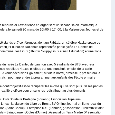
de renouveler l’expérience en organisant un second salon informatique
éroulera le samedi 30 mars, de 10h00 à 17h00, à la Maison des Jeunes et de
 16 stands et 7 conférences, dont un FabLab, un célèbre Hackerspace de
rest), l’Education Nationale représentée par le lycée Le Dantec de
 communautés Linux (Ubuntu / PuppyLinux et Asri Education) et une zone
is du lycée Le Dantec de Lannion avec 5 étudiants de BTS avec leur
ince robotique 4 axes pilotées par une nunchuk, emploi de la carte
 venir découvrir! Egalement, Mr Alain Botrel, professeur, présentera la
 Scratch pour apprendre à programmer aux enfants dès l'école primaire.
 dont l'objectif est de récupérer les micros qui se sont plus utilisés par les
linux, libre office) pour ensuite les redistribuer au plus démunis.
s : Ordi Solidaire Bretagne (Lorient) ; Association Tripalium
Linux ; la Maison du Libre de Brest ; BV Online, journal en ligne local du
d (Saint-Brieuc) ; Entreprise ICS (Lannion) ; Association Breizhtux (Saint-
Arts) (Saint-Laurent/Côtes d'Armor) ; Association Terra Madre (Présentation