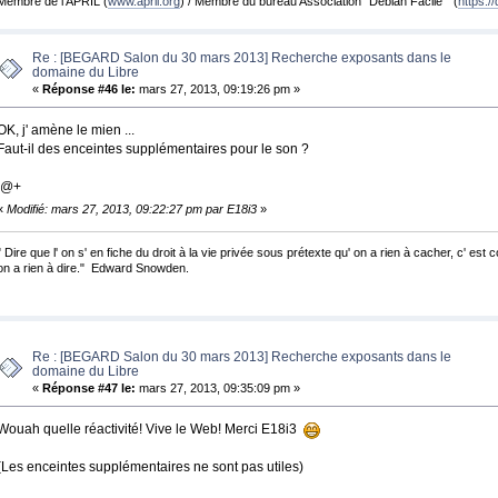
Membre de l'APRIL (
www.april.org
) / Membre du bureau Association "Debian Facile" (
https://
Re : [BEGARD Salon du 30 mars 2013] Recherche exposants dans le
domaine du Libre
«
Réponse #46 le:
mars 27, 2013, 09:19:26 pm »
OK, j' amène le mien ...
Faut-il des enceintes supplémentaires pour le son ?
@+
«
Modifié: mars 27, 2013, 09:22:27 pm par E18i3
»
" Dire que l' on s' en fiche du droit à la vie privée sous prétexte qu' on a rien à cacher, c' est
on a rien à dire." Edward Snowden.
Re : [BEGARD Salon du 30 mars 2013] Recherche exposants dans le
domaine du Libre
«
Réponse #47 le:
mars 27, 2013, 09:35:09 pm »
Wouah quelle réactivité! Vive le Web! Merci E18i3
(Les enceintes supplémentaires ne sont pas utiles)