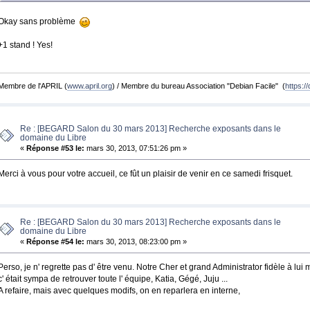
Okay sans problème
+1 stand ! Yes!
Membre de l'APRIL (
www.april.org
) / Membre du bureau Association "Debian Facile" (
https://
Re : [BEGARD Salon du 30 mars 2013] Recherche exposants dans le
domaine du Libre
«
Réponse #53 le:
mars 30, 2013, 07:51:26 pm »
Merci à vous pour votre accueil, ce fût un plaisir de venir en ce samedi frisquet.
Re : [BEGARD Salon du 30 mars 2013] Recherche exposants dans le
domaine du Libre
«
Réponse #54 le:
mars 30, 2013, 08:23:00 pm »
Perso, je n' regrette pas d' être venu. Notre Cher et grand Administrator fidèle à l
c' était sympa de retrouver toute l' équipe, Katia, Gégé, Juju ...
A refaire, mais avec quelques modifs, on en reparlera en interne,