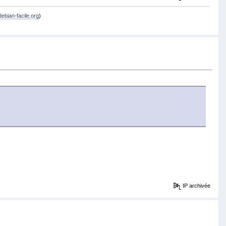
debian-facile.org
)
IP archivée