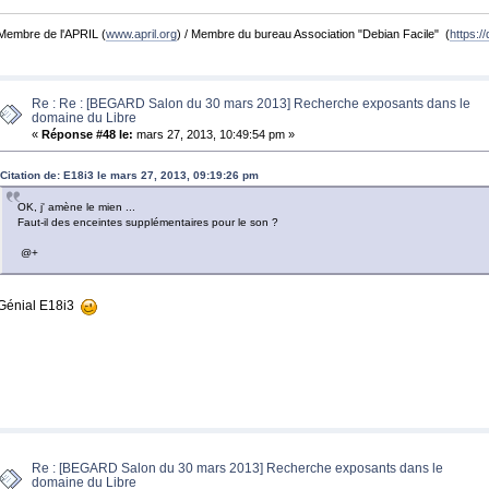
Membre de l'APRIL (
www.april.org
) / Membre du bureau Association "Debian Facile" (
https://
Re : Re : [BEGARD Salon du 30 mars 2013] Recherche exposants dans le
domaine du Libre
«
Réponse #48 le:
mars 27, 2013, 10:49:54 pm »
Citation de: E18i3 le mars 27, 2013, 09:19:26 pm
OK, j' amène le mien ...
Faut-il des enceintes supplémentaires pour le son ?
@+
Génial E18i3
Re : [BEGARD Salon du 30 mars 2013] Recherche exposants dans le
domaine du Libre