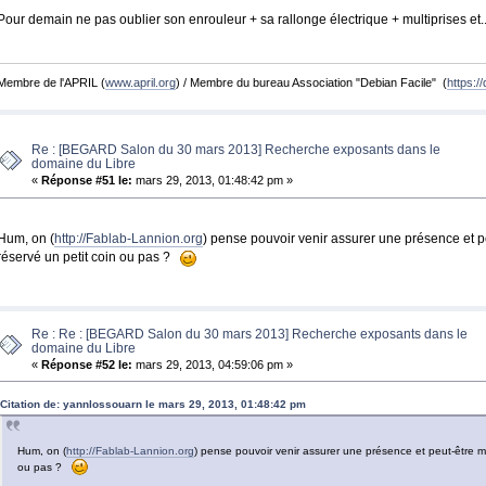
Pour demain ne pas oublier son enrouleur + sa rallonge électrique + multiprises et
Membre de l'APRIL (
www.april.org
) / Membre du bureau Association "Debian Facile" (
https://
Re : [BEGARD Salon du 30 mars 2013] Recherche exposants dans le
domaine du Libre
«
Réponse #51 le:
mars 29, 2013, 01:48:42 pm »
Hum, on (
http://Fablab-Lannion.org
) pense pouvoir venir assurer une présence et 
réservé un petit coin ou pas ?
Re : Re : [BEGARD Salon du 30 mars 2013] Recherche exposants dans le
domaine du Libre
«
Réponse #52 le:
mars 29, 2013, 04:59:06 pm »
Citation de: yannlossouarn le mars 29, 2013, 01:48:42 pm
Hum, on (
http://Fablab-Lannion.org
) pense pouvoir venir assurer une présence et peut-être m
ou pas ?