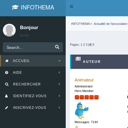
INFOTHEMA
Toggle
navigation
INFOTHEMA
»
Actualité de l'association
Bonjour
Invité
Pages:
1
2
3
[
4
]
5
ACCUEIL
AUTEUR
AIDE
Animateur
RECHERCHER
Administrator
Hero Member
IDENTIFIEZ-VOUS
INSCRIVEZ-VOUS
Messages: 7144