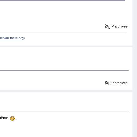
IP archivée
debian-facile.org
)
IP archivée
ui même
,