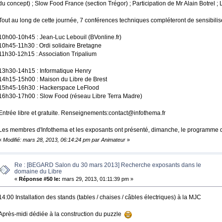
du concept) ; Slow Food France (section Trégor) ; Participation de Mr Alain Botrel 
Tout au long de cette journée, 7 conférences techniques compléteront de sensibiliser
10h00-10h45 : Jean-Luc Lebouil (BVonline.fr)
10h45-11h30 : Ordi solidaire Bretagne
11h30-12h15 : Association Tripalium
13h30-14h15 : Informatique Henry
14h15-15h00 : Maison du Libre de Brest
15h45-16h30 : Hackerspace LeFlood
16h30-17h00 : Slow Food (réseau Libre Terra Madre)
Entrée libre et gratuite. Renseignements:contact@infothema.fr
Les membres d'Infothema et les exposants ont présenté, dimanche, le programme 
«
Modifié: mars 28, 2013, 06:14:24 pm par Animateur
»
Re : [BEGARD Salon du 30 mars 2013] Recherche exposants dans le
domaine du Libre
«
Réponse #50 le:
mars 29, 2013, 01:11:39 pm »
14:00 Installation des stands (tables / chaises / câbles électriques) à la MJC
Après-midi dédiée à la construction du puzzle