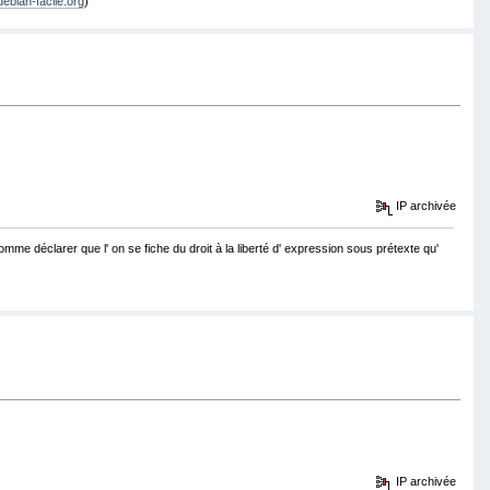
debian-facile.org
)
IP archivée
 comme déclarer que l' on se fiche du droit à la liberté d' expression sous prétexte qu'
IP archivée