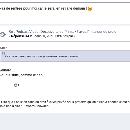
Pas de rentrée pour moi car je serai en retraite demain !
Re : Podcast Vidéo: Découverte de Primtux ! avec l'initiateur du projet
«
Réponse #4 le:
août 30, 2021, 08:40:28 pm »
Citer
Pas de rentrée pour moi car je serai en retraite demain !
Veinard ...
Pour la suite, comme d' hab,
@+
" Dire que l' on s' en fiche du droit à la vie privée sous prétexte qu' on a rien à cacher, c' est
on a rien à dire." Edward Snowden.