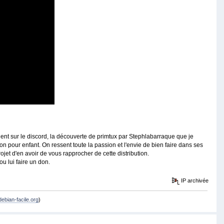
llent sur le discord, la découverte de primtux par Stephlabarraque que je
n pour enfant. On ressent toute la passion et l'envie de bien faire dans ses
ojet d'en avoir de vous rapprocher de cette distribution.
 lui faire un don.
IP archivée
debian-facile.org
)