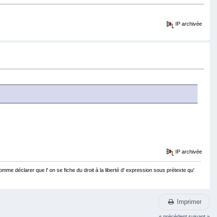
IP archivée
IP archivée
 comme déclarer que l' on se fiche du droit à la liberté d' expression sous prétexte qu'
Imprimer
« précédent
suivant »