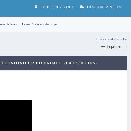
IDENTIFIEZ-VOUS
INSCRIVEZ-VOUS
e de Primtux ! avec l'initiateur du projet
« précédent
suivant »
Imprimer
 L'INITIATEUR DU PROJET (LU 6198 FOIS)