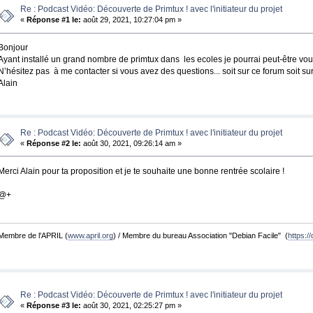
Re : Podcast Vidéo: Découverte de Primtux ! avec l'initiateur du projet
«
Réponse #1 le:
août 29, 2021, 10:27:04 pm »
Bonjour
Ayant installé un grand nombre de primtux dans les ecoles je pourrai peut-être vous
N’hésitez pas à me contacter si vous avez des questions... soit sur ce forum soit sur
Alain
Re : Podcast Vidéo: Découverte de Primtux ! avec l'initiateur du projet
«
Réponse #2 le:
août 30, 2021, 09:26:14 am »
Merci Alain pour ta proposition et je te souhaite une bonne rentrée scolaire !
@+
Membre de l'APRIL (
www.april.org
) / Membre du bureau Association "Debian Facile" (
https://
Re : Podcast Vidéo: Découverte de Primtux ! avec l'initiateur du projet
«
Réponse #3 le:
août 30, 2021, 02:25:27 pm »