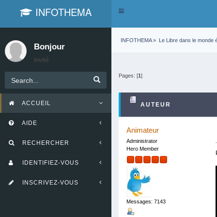
INFOTHEMA
Toggle
navigation
INFOTHEMA
»
Le Libre dans le monde é
Bonjour
Invité
Pages: [
1
]
ACCUEIL
AUTEUR
AIDE
Animateur
Administrator
RECHERCHER
Hero Member
IDENTIFIEZ-VOUS
INSCRIVEZ-VOUS
Messages: 7143