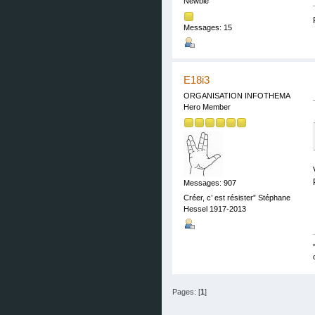
Newbie
Messages: 15
E18i3
ORGANISATION INFOTHEMA
Hero Member
Messages: 907
Créer, c’ est résister” Stéphane
Hessel 1917-2013
Pages: [
1
]