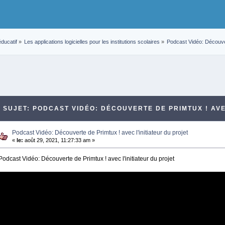
ducatif
»
Les applications logicielles pour les institutions scolaires
»
Podcast Vidéo: Découvert
SUJET: PODCAST VIDÉO: DÉCOUVERTE DE PRIMTUX ! AVEC
Podcast Vidéo: Découverte de Primtux ! avec l'initiateur du projet
«
le:
août 29, 2021, 11:27:33 am »
Podcast Vidéo: Découverte de Primtux ! avec l'initiateur du projet