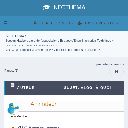
INFOTHEMA
Toggle
IDENTIFIEZ-VOUS
INSCRIVEZ-VOUS
navigation
INFOTHEMA
»
Section Hackerspace de l'association / Espace d'Expérimentation Technique
»
Sécurité des réseaux informatiques
»
VLOG: À quoi sert vraiment un VPN pour les personnes ordinaires ?
« précédent
suivant »
Pages: [
1
]
AUTEUR
SUJET: VLOG: À QUOI
SERT VRAIMENT UN VPN POUR LES PERSONNES
Animateur
ORDINAIRES ? (LU 1984 FOIS)
Hero Member
VLOG: À quoi sert vraiment