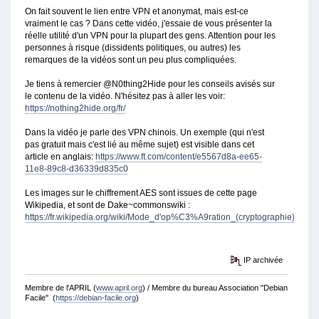
On fait souvent le lien entre VPN et anonymat, mais est-ce
vraiment le cas ? Dans cette vidéo, j'essaie de vous présenter la
réelle utilité d'un VPN pour la plupart des gens. Attention pour les
personnes à risque (dissidents politiques, ou autres) les
remarques de la vidéos sont un peu plus compliquées.
Je tiens à remercier ⁦‪@N0thing2Hide‬⁩ pour les conseils avisés sur
le contenu de la vidéo. N'hésitez pas à aller les voir:
https://nothing2hide.org/fr/​
Dans la vidéo je parle des VPN chinois. Un exemple (qui n'est
pas gratuit mais c'est lié au même sujet) est visible dans cet
article en anglais:
https://www.ft.com/content/e5567d8a-ee65-
11e8-89c8-d36339d835c0
Les images sur le chiffrement AES sont issues de cette page
Wikipedia, et sont de Dake~commonswiki :
https://fr.wikipedia.org/wiki/Mode_d'op%C3%A9ration_(cryptographie)
IP archivée
Membre de l'APRIL (
www.april.org
) / Membre du bureau Association "Debian
Facile" (
https://debian-facile.org
)