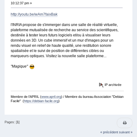
10:12:37 pm »
http://youtu.be/wAm7faixBak
l'INRIA propose de s'immerger dans une salle de réalité virtuelle,
plateforme mutualisée de recherche au service des scientifiques,
destinée à tester leurs futurs logiciels et/ou à visualiser leurs
données en 3D. Un cube immersif et un mur d'images pour un
rendu visuel en relief de haute qualité, une restitution sonore
spatialisée et le suivi de position de différentes cibles ou
marqueurs optiques. Visitez la nouvelle salle plateforme...
"Magique"
IP archivée
Membre de l'APRIL (
www.april.org
) / Membre du bureau Association "Debian
Facile" (
https://debian-facile.org
)
Pages: [
1
]
« précédent
suivant »