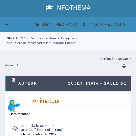
INFOTHEMA
Toggle
IDENTIFIEZ-VOUS
INSCRIVEZ-VOUS
navigation
INFOTHEMA
»
Discussions libres
»
Comptoir
»
Inria - Salle de réalité virtuelle "Gouraud-Phong" 
« précédent
suivant »
Pages: [
1
]
AUTEUR
SUJET: INRIA - SALLE DE
RÉALITÉ VIRTUELLE "GOURAUD-PHONG" (LU
Animateur
4365 FOIS)
Hero Member
Inria - Salle de réalité
virtuelle "Gouraud-Phong"
«
le:
décembre 07, 2012,