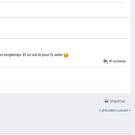
 longtemps. Et on est là pour t'y aider
IP archivée
Imprimer
« précédent
suivant »