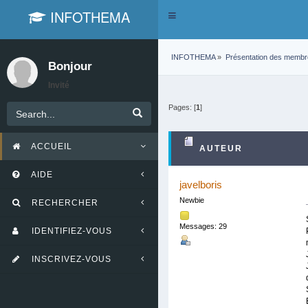
INFOTHEMA
Toggle
navigation
INFOTHEMA
»
Présentation des memb
Bonjour
Invité
Pages: [
1
]
ACCUEIL
AUTEUR
AIDE
javelboris
Newbie
RECHERCHER
Messages: 29
IDENTIFIEZ-VOUS
INSCRIVEZ-VOUS