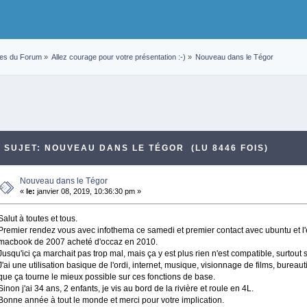
res du Forum
»
Allez courage pour votre présentation :-)
»
Nouveau dans le Tégor
SUJET: NOUVEAU DANS LE TÉGOR (LU 8446 FOIS)
Nouveau dans le Tégor
«
le:
janvier 08, 2019, 10:36:30 pm »
Salut à toutes et tous.
Premier rendez vous avec infothema ce samedi et premier contact avec ubuntu et l
macbook de 2007 acheté d'occaz en 2010.
Jusqu'ici ça marchait pas trop mal, mais ça y est plus rien n'est compatible, surtout 
J'ai une utilisation basique de l'ordi, internet, musique, visionnage de films, bureau
que ça tourne le mieux possible sur ces fonctions de base.
Sinon j'ai 34 ans, 2 enfants, je vis au bord de la rivière et roule en 4L.
Bonne année à tout le monde et merci pour votre implication.