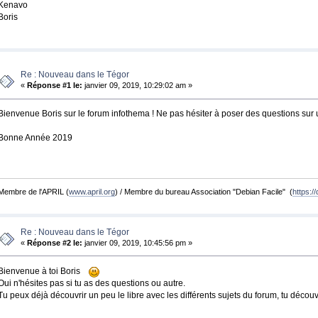
Kenavo
Boris
Re : Nouveau dans le Tégor
«
Réponse #1 le:
janvier 09, 2019, 10:29:02 am »
Bienvenue Boris sur le forum infothema ! Ne pas hésiter à poser des questions sur u
Bonne Année 2019
Membre de l'APRIL (
www.april.org
) / Membre du bureau Association "Debian Facile" (
https://
Re : Nouveau dans le Tégor
«
Réponse #2 le:
janvier 09, 2019, 10:45:56 pm »
Bienvenue à toi Boris
Oui n'hésites pas si tu as des questions ou autre.
Tu peux déjà découvrir un peu le libre avec les différents sujets du forum, tu décou