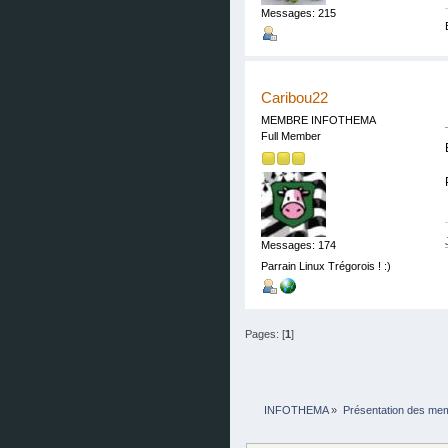
Messages: 215
Caribou22
MEMBRE INFOTHEMA
Full Member
Messages: 174
Parrain Linux Trégorois ! :)
Pages: [
1
]
INFOTHEMA
»
Présentation des me