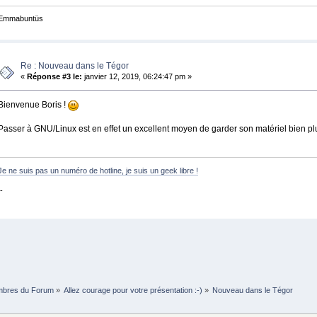
Emmabuntüs
Re : Nouveau dans le Tégor
«
Réponse #3 le:
janvier 12, 2019, 06:24:47 pm »
Bienvenue Boris !
Passer à GNU/Linux est en effet un excellent moyen de garder son matériel bien plus
Je ne suis pas un numéro de hotline, je suis un geek libre !
-
mbres du Forum
»
Allez courage pour votre présentation :-)
»
Nouveau dans le Tégor