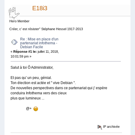
E18i3
Hero Member
Créer, c’ est résister” Stéphane Hessel 1917-2013
Re : Mise en place d'un
partenariat infothema -
Debian Facile
«
Réponse #1 le:
juillet 11, 2018,
10:01:59 pm »
Salut à toi Ô Administrator,
Et pas qu' un peu, génial.
Ton élection est actée et " vive Debian ".
De nouvelles perspectives dans ce partenariat qui j' espère
conduira Infothema vers des cieux
plus que lumineux ...
@+
IP archivée