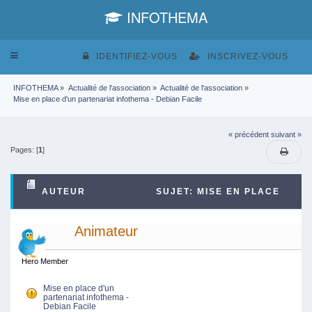
INFOTHEMA
Toggle
IDENTIFIEZ-VOUS
INSCRIVEZ-VOUS
navigation
INFOTHEMA
»
Actualité de l'association
»
Actualité de l'association
»
Mise en place d'un partenariat infothema - Debian Facile
« précédent
suivant »
Pages: [
1
]
AUTEUR
SUJET: MISE EN PLACE
D'UN PARTENARIAT INFOTHEMA - DEBIAN FACILE
Animateur
(LU 5256 FOIS)
Hero Member
Mise en place d'un
partenariat infothema -
Debian Facile