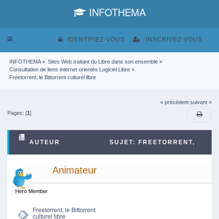
INFOTHEMA
Toggle
IDENTIFIEZ-VOUS
INSCRIVEZ-VOUS
navigation
INFOTHEMA
»
Sites Web traitant du Libre dans son ensemble
»
Consultation de liens internet orientés Logiciel Libre
»
Freetorrent, le Bittorrent culturel libre
« précédent
suivant »
Pages: [
1
]
AUTEUR
SUJET: FREETORRENT,
LE BITTORRENT CULTUREL LIBRE (LU 6169 FOIS)
Animateur
Hero Member
Freetorrent, le Bittorrent
culturel libre