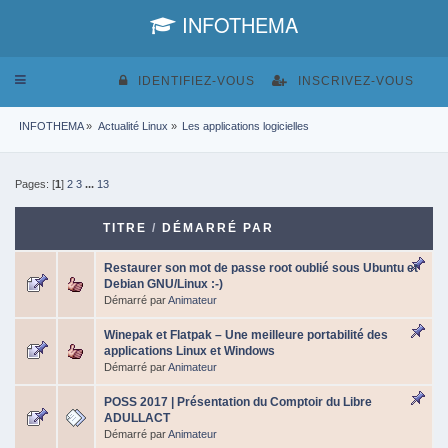
INFOTHEMA
Toggle
IDENTIFIEZ-VOUS
INSCRIVEZ-VOUS
navigation
INFOTHEMA
»
Actualité Linux
»
Les applications logicielles
Pages: [
1
]
2
3
...
13
TITRE
/
DÉMARRÉ PAR
Restaurer son mot de passe root oublié sous Ubuntu et
Debian GNU/Linux :-)
Démarré par
Animateur
Winepak et Flatpak – Une meilleure portabilité des
applications Linux et Windows
Démarré par
Animateur
POSS 2017 | Présentation du Comptoir du Libre
ADULLACT
Démarré par
Animateur