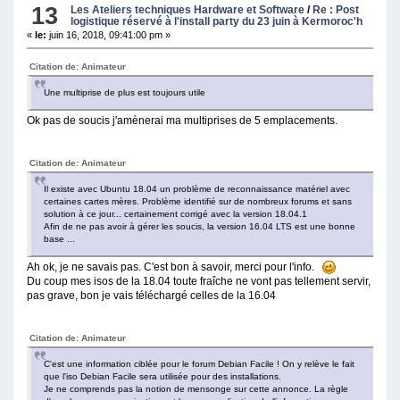
13
Les Ateliers techniques Hardware et Software
/
Re : Post
logistique réservé à l'install party du 23 juin à Kermoroc'h
«
le:
juin 16, 2018, 09:41:00 pm »
Citation de: Animateur
Une multiprise de plus est toujours utile
Ok pas de soucis j'amènerai ma multiprises de 5 emplacements.
Citation de: Animateur
Il existe avec Ubuntu 18.04 un problème de reconnaissance matériel avec
certaines cartes mères. Problème identifié sur de nombreux forums et sans
solution à ce jour... certainement corrigé avec la version 18.04.1
Afin de ne pas avoir à gérer les soucis, la version 16.04 LTS est une bonne
base ...
Ah ok, je ne savais pas. C'est bon à savoir, merci pour l'info.
Du coup mes isos de la 18.04 toute fraîche ne vont pas tellement servir,
pas grave, bon je vais téléchargé celles de la 16.04
Citation de: Animateur
C'est une information ciblée pour le forum Debian Facile ! On y relève le fait
que l'iso Debian Facile sera utilisée pour des installations.
Je ne comprends pas la notion de mensonge sur cette annonce. La règle