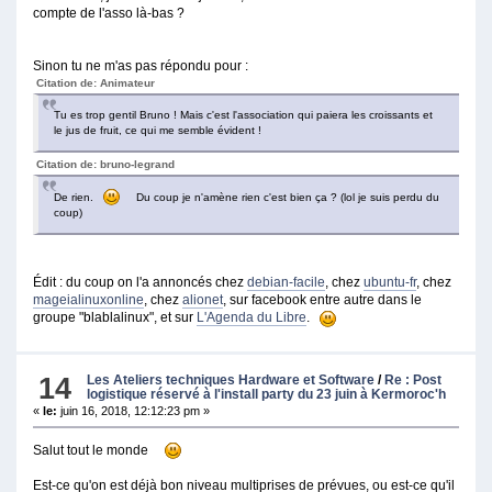
compte de l'asso là-bas ?
Sinon tu ne m'as pas répondu pour :
Citation de: Animateur
Tu es trop gentil Bruno ! Mais c'est l'association qui paiera les croissants et
le jus de fruit, ce qui me semble évident !
Citation de: bruno-legrand
De rien.
Du coup je n'amène rien c'est bien ça ? (lol je suis perdu du
coup)
Édit : du coup on l'a annoncés chez
debian-facile
, chez
ubuntu-fr
, chez
mageialinuxonline
, chez
alionet
, sur facebook entre autre dans le
groupe "blablalinux", et sur
L'Agenda du Libre
.
14
Les Ateliers techniques Hardware et Software
/
Re : Post
logistique réservé à l'install party du 23 juin à Kermoroc'h
«
le:
juin 16, 2018, 12:12:23 pm »
Salut tout le monde
Est-ce qu'on est déjà bon niveau multiprises de prévues, ou est-ce qu'il