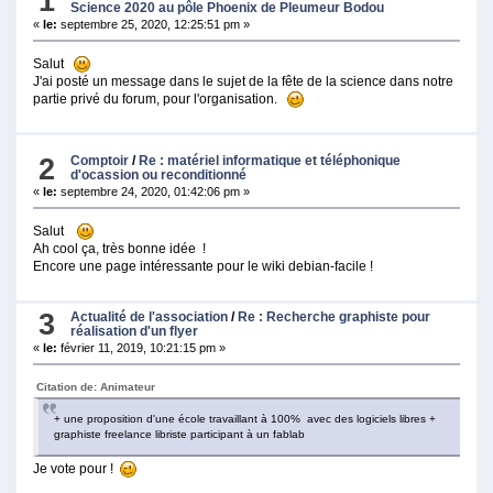
1
Science 2020 au pôle Phoenix de Pleumeur Bodou
«
le:
septembre 25, 2020, 12:25:51 pm »
Salut
J'ai posté un message dans le sujet de la fête de la science dans notre
partie privé du forum, pour l'organisation.
2
Comptoir
/
Re : matériel informatique et téléphonique
d'ocassion ou reconditionné
«
le:
septembre 24, 2020, 01:42:06 pm »
Salut
Ah cool ça, très bonne idée !
Encore une page intéressante pour le wiki debian-facile !
3
Actualité de l'association
/
Re : Recherche graphiste pour
réalisation d'un flyer
«
le:
février 11, 2019, 10:21:15 pm »
Citation de: Animateur
+ une proposition d'une école travaillant à 100% avec des logiciels libres +
graphiste freelance libriste participant à un fablab
Je vote pour !