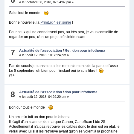
«
le:
octobre 30, 2018, 07:54:07 pm »
Salut tout le monde
Bonne nouvelle, la
Primtux 4 est sortie
!
Pour ceux qui ne connaissent pas, ou très peu, je vous conseille de
regarder un peu, c'est un projet très intéressant.
7
Actualité de l'association
/
Re : don pour infothema
«
le:
août 12, 2018, 10:58:24 pm »
Pas de soucis je transmettrai les remerciements de la part de l'asso.
Le 8 septembre, eh bien pour l'instant oui je suis libre !
@+
8
Actualité de l'association
/
don pour infothema
«
le:
août 12, 2018, 04:29:20 pm »
Bonjour tout le monde
Un ami m'a fait un don pour infothema.
Il s'agit d'un scanner, de marque Canon, CanoScan Lide 25.
Actuellement il n'a pas retrouvé les câbles donc le don est en état, je
verrai avec lui si il les retrouve avant qu'on se voient à la prochaine