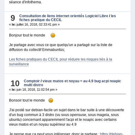
séance d'infothema.
9
Consultation de liens internet orientés Logiciel Libre
/
les
fiches pratique du CECIL
«
le:
juillet 16, 2018, 02:33:41 pm »
Bonjour tout le monde
Je partage avec vous ce que quelqu'un a partagé sur la liste de
diffusion du collectif Emmabuntüs;
Les fiches pratiques du CECIL pour réduire les risques liés à la
surveillance
10
Comptoir
/
vieux matos et noyau > au 4.9 bug acpi noapic
multi distro
«
le:
juin 18, 2018, 11:02:54 pm »
Bonsoir tout le monde
J'ai posté sur debian-facile un sujet dans le bar suite à une découverte
d'un bug commun à 3 distro (vu sous opensuse, sous mageia, sous
ubuntu) concernant apparemment l'acpi et le noapic avec certains
vieux matos et un noyau supérieur au 4.9
Je pense que ça peut vous intéresser, donc je partage :
https://debian-