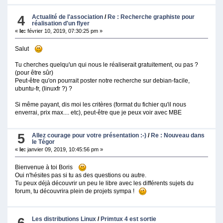
4
Actualité de l'association
/
Re : Recherche graphiste pour
réalisation d'un flyer
«
le:
février 10, 2019, 07:30:25 pm »
Salut
Tu cherches quelqu'un qui nous le réaliserait gratuitement, ou pas ?
(pour être sûr)
Peut-être qu'on pourrait poster notre recherche sur debian-facile,
ubuntu-fr, (linuxfr ?) ?
Si même payant, dis moi les critères (format du fichier qu'il nous
enverrai, prix max.... etc), peut-être que je peux voir avec MBE
5
Allez courage pour votre présentation :-)
/
Re : Nouveau dans
le Tégor
«
le:
janvier 09, 2019, 10:45:56 pm »
Bienvenue à toi Boris
Oui n'hésites pas si tu as des questions ou autre.
Tu peux déjà découvrir un peu le libre avec les différents sujets du
forum, tu découvrira plein de projets sympa !
6
Les distributions Linux
/
Primtux 4 est sortie