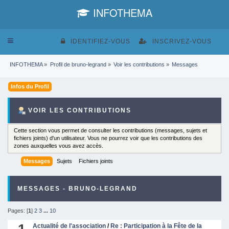
INFOTHEMA
Toggle
IDENTIFIEZ-VOUS
INSCRIVEZ-VOUS
navigation
INFOTHEMA
»
Profil de bruno-legrand
»
Voir les contributions
»
Messages
Infos du Profil
VOIR LES CONTRIBUTIONS
Cette section vous permet de consulter les contributions (messages, sujets et
fichiers joints) d'un utilisateur. Vous ne pourrez voir que les contributions des
zones auxquelles vous avez accès.
Messages
Sujets
Fichiers joints
MESSAGES - BRUNO-LEGRAND
Pages: [
1
]
2
3
...
10
Actualité de l'association
/
Re : Participation à la Fête de la