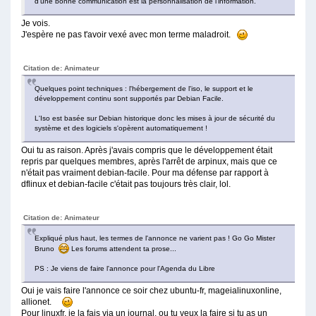
d'une bonne communication est la personnalisation de l'information.
Je vois.
J'espère ne pas t'avoir vexé avec mon terme maladroit.
Citation de: Animateur
Quelques point techniques : l'hébergement de l'iso, le support et le
développement continu sont supportés par Debian Facile.
L'Iso est basée sur Debian historique donc les mises à jour de sécurité du
système et des logiciels s'opèrent automatiquement !
Oui tu as raison. Après j'avais compris que le développement était
repris par quelques membres, après l'arrêt de arpinux, mais que ce
n'était pas vraiment debian-facile. Pour ma défense par rapport à
dflinux et debian-facile c'était pas toujours très clair, lol.
Citation de: Animateur
Expliqué plus haut, les termes de l'annonce ne varient pas ! Go Go Mister
Bruno
Les forums attendent ta prose...
PS : Je viens de faire l'annonce pour l'Agenda du Libre
Oui je vais faire l'annonce ce soir chez ubuntu-fr, mageialinuxonline,
allionet.
Pour linuxfr, je la fais via un journal, ou tu veux la faire si tu as un