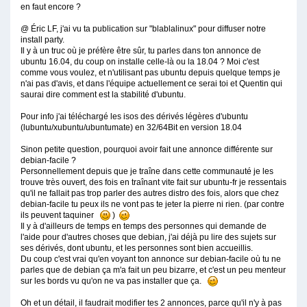
en faut encore ?
@ Éric LF, j'ai vu ta publication sur "blablalinux" pour diffuser notre
install party.
Il y à un truc où je préfère être sûr, tu parles dans ton annonce de
ubuntu 16.04, du coup on installe celle-là ou la 18.04 ? Moi c'est
comme vous voulez, et n'utilisant pas ubuntu depuis quelque temps je
n'ai pas d'avis, et dans l'équipe actuellement ce serai toi et Quentin qui
saurai dire comment est la stabilité d'ubuntu.
Pour info j'ai téléchargé les isos des dérivés légères d'ubuntu
(lubuntu/xubuntu/ubuntumate) en 32/64Bit en version 18.04
Sinon petite question, pourquoi avoir fait une annonce différente sur
debian-facile ?
Personnellement depuis que je traîne dans cette communauté je les
trouve très ouvert, des fois en traînant vite fait sur ubuntu-fr je ressentais
qu'il ne fallait pas trop parler des autres distro des fois, alors que chez
debian-facile tu peux ils ne vont pas te jeter la pierre ni rien. (par contre
ils peuvent taquiner
)
Il y à d'ailleurs de temps en temps des personnes qui demande de
l'aide pour d'autres choses que debian, j'ai déjà pu lire des sujets sur
ses dérivés, dont ubuntu, et les personnes sont bien accueillis.
Du coup c'est vrai qu'en voyant ton annonce sur debian-facile où tu ne
parles que de debian ça m'a fait un peu bizarre, et c'est un peu menteur
sur les bords vu qu'on ne va pas installer que ça.
Oh et un détail, il faudrait modifier tes 2 annonces, parce qu'il n'y à pas