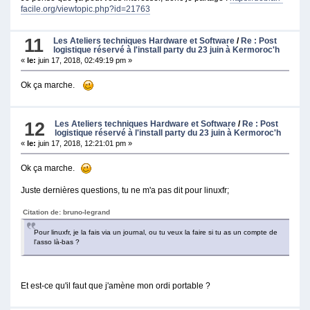
facile.org/viewtopic.php?id=21763
11
Les Ateliers techniques Hardware et Software
/
Re : Post
logistique réservé à l'install party du 23 juin à Kermoroc'h
«
le:
juin 17, 2018, 02:49:19 pm »
Ok ça marche.
12
Les Ateliers techniques Hardware et Software
/
Re : Post
logistique réservé à l'install party du 23 juin à Kermoroc'h
«
le:
juin 17, 2018, 12:21:01 pm »
Ok ça marche.
Juste dernières questions, tu ne m'a pas dit pour linuxfr;
Citation de: bruno-legrand
Pour linuxfr, je la fais via un journal, ou tu veux la faire si tu as un compte de
l'asso là-bas ?
Et est-ce qu'il faut que j'amène mon ordi portable ?