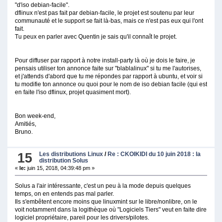
"d'iso debian-facile".
dflinux n'est pas fait par debian-facile, le projet est soutenu par leur
communauté et le support se fait là-bas, mais ce n'est pas eux qui l'ont
fait.
Tu peux en parler avec Quentin je sais qu'il connaît le projet.
Pour diffuser par rapport à notre install-party là où je dois le faire, je
pensais utiliser ton annonce faite sur "blablalinux" si tu me l'autorises,
et j'attends d'abord que tu me répondes par rapport à ubuntu, et voir si
tu modifie ton annonce ou quoi pour le nom de iso debian facile (qui est
en faite l'iso dflinux, projet quasiment mort).
Bon week-end,
Amitiés,
Bruno.
15
Les distributions Linux
/
Re : CKOIKIDI du 10 juin 2018 : la
distribution Solus
«
le:
juin 15, 2018, 04:39:48 pm »
Solus a l'air intéressante, c'est un peu à la mode depuis quelques
temps, on en entends pas mal parler.
Ils s'embêtent encore moins que linuxmint sur le libre/nonlibre, on le
voit notamment dans la logithèque où "Logiciels Tiers" veut en faite dire
logiciel propriétaire, pareil pour les drivers/pilotes.