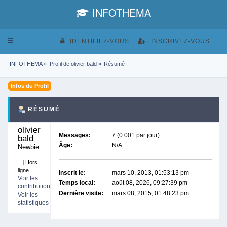
INFOTHEMA
Toggle
IDENTIFIEZ-VOUS
INSCRIVEZ-VOUS
navigation
INFOTHEMA
»
Profil de olivier bald
»
Résumé
Infos du Profil
RÉSUMÉ
olivier 
Messages:
7 (0.001 par jour)
bald 
Âge:
N/A
Newbie
Hors
ligne
Inscrit le:
mars 10, 2013, 01:53:13 pm
Voir les
Temps local:
août 08, 2026, 09:27:39 pm
contributions
Dernière visite:
mars 08, 2015, 01:48:23 pm
Voir les
statistiques