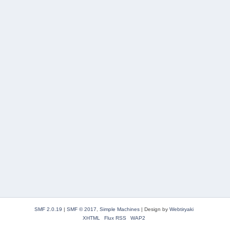
SMF 2.0.19
|
SMF © 2017
,
Simple Machines
|
Design by
Webtiryaki
XHTML
Flux RSS
WAP2